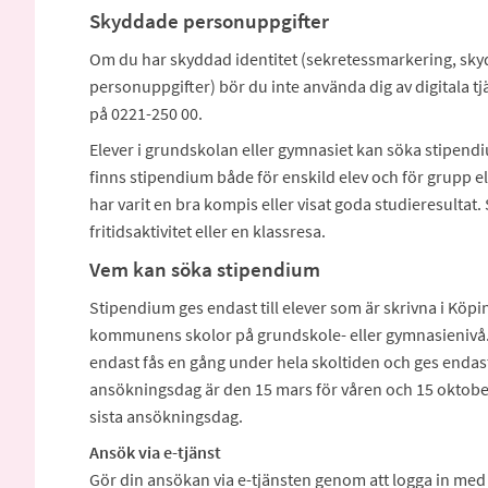
Skyddade personuppgifter
Om du har skyddad identitet (sekretessmarkering, sky
personuppgifter) bör du inte använda dig av digitala tjäns
på 0221-250 00.
Elever i grundskolan eller gymnasiet kan söka stipen
finns stipendium både för enskild elev och för grupp ell
har varit en bra kompis eller visat goda studieresultat
fritidsaktivitet eller en klassresa.
Vem kan söka stipendium
Stipendium ges endast till elever som är skrivna i Kö
kommunens skolor på grundskole- eller gymnasienivå. S
endast fås en gång under hela skoltiden och ges endast t
ansökningsdag är den 15 mars för våren och 15 oktober
sista ansökningsdag.
Ansök via e-tjänst
Gör din ansökan via e-tjänsten genom att logga in med 